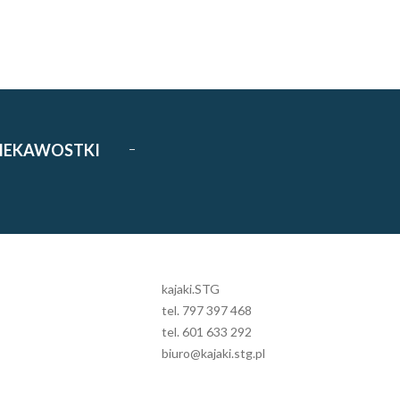
IEKAWOSTKI
kajaki.STG
tel. 797 397 468
tel. 601 633 292
biuro@kajaki.stg.pl