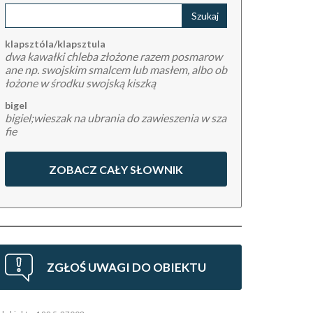
klapsztóla/klapsztula
dwa kawałki chleba złożone razem posmarow
ane np. swojskim smalcem lub masłem, albo ob
łożone w środku swojską kiszką
bigel
bigiel;wieszak na ubrania do zawieszenia w sza
fie
ZOBACZ CAŁY SŁOWNIK
ZGŁOŚ UWAGI DO OBIEKTU