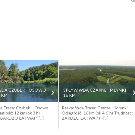
Ko
WDĄ CZUBEK - OSOWO
SPŁYW WDĄ CZARNE - MŁYNKI
2 KM
16 KM
a Trasa: Czubek – Osowo
Rzeka: Wda Trasa: Czarne – Młynki
głość: 12 km (ok 3 h)
Odległość: 16 km (ok 4-5 h) Trudność:
 BARDZO ŁATWA(*)[...]
BARDZO ŁATWA(*) –[...]