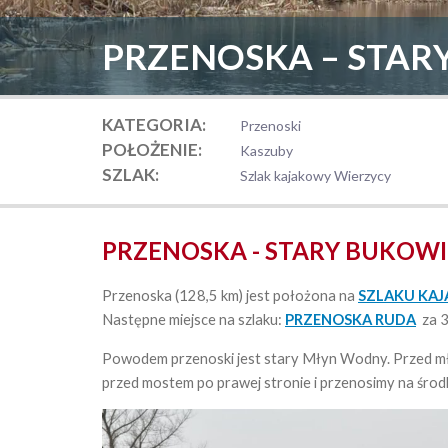
Uwagi do obie
PRZENOSKA – STAR
KATEGORIA:
Przenoski
POŁOŻENIE:
Kaszuby
SZLAK:
Szlak kajakowy Wierzycy
Dodaj grafiki
PRZENOSKA - STARY BUKOWIE
Przenoska (128,5 km) jest położona na
SZLAKU KAJ
Następne miejsce na szlaku:
PRZENOSKA RUDA
za 3
Powodem przenoski jest stary Młyn Wodny. Przed mły
przed mostem po prawej stronie i przenosimy na śro