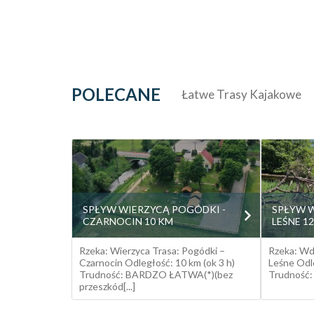
POLECANE
Łatwe Trasy Kajakowe
SPŁYW WIERZYCĄ POGÓDKI -
SPŁYW 
CZARNOCIN 10 KM
LEŚNE 1
Rzeka: Wierzyca Trasa: Pogódki –
Rzeka: Wd
Czarnocin Odległość: 10 km (ok 3 h)
Leśne Odle
Trudność: BARDZO ŁATWA(*)(bez
Trudność:
przeszkód[...]