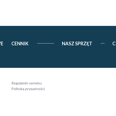
WE
CENNIK
NASZ SPRZĘT
C
Regulamin serwisu
Polityka prywatności