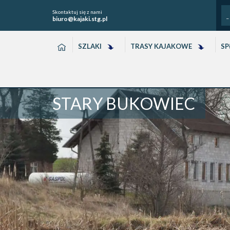
Skontaktuj się z nami
biuro@kajaki.stg.pl
HOME
SZLAKI
TRASY KAJAKOWE
SP
STARY BUKOWIEC
Kod obiektu
Nazwa obiekt
Twoje imię
Twój email