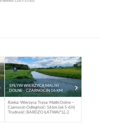
d obiektu: 128,5-37003
SPŁYW WIERZYCĄ MALIKI
DOLNE - CZARNOCIN 16 KM
Rzeka: Wierzyca Trasa: Maliki Dolne –
Czarnocin Odległość: 16 km (ok 5-6 h)
Trudność: BARDZO ŁATWA(*),[...]