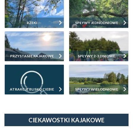
RZEKI
SPŁYWY JEDNODNIOWE
PRZYSTANIE KAJAKOWE
SPŁYWY 2-3 DNIOWE
ATRAKCJE BLISKO CIEBIE
SPŁYWY WIELODNIOWE
CIEKAWOSTKI KAJAKOWE