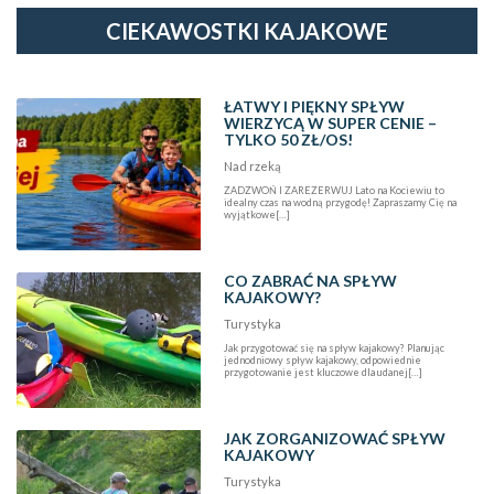
CIEKAWOSTKI KAJAKOWE
ŁATWY I PIĘKNY SPŁYW
WIERZYCĄ W SUPER CENIE –
TYLKO 50 ZŁ/OS!
Nad rzeką
ZADZWOŃ I ZAREZERWUJ Lato na Kociewiu to
idealny czas na wodną przygodę! Zapraszamy Cię na
wyjątkowe[…]
CO ZABRAĆ NA SPŁYW
KAJAKOWY?
Turystyka
Jak przygotować się na spływ kajakowy? Planując
jednodniowy spływ kajakowy, odpowiednie
przygotowanie jest kluczowe dla udanej[…]
JAK ZORGANIZOWAĆ SPŁYW
KAJAKOWY
Turystyka