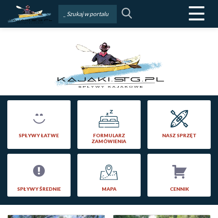
Menu
SPŁYWY ŁATWE
FORMULARZ
NASZ SPRZĘT
ZAMÓWIENIA
SPŁYWY ŚREDNIE
MAPA
CENNIK