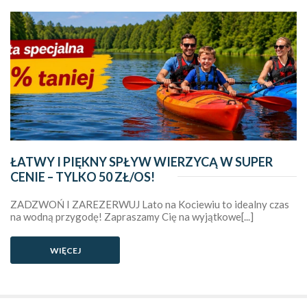
ŁATWY I PIĘKNY SPŁYW WIERZYCĄ W SUPER
CENIE – TYLKO 50 ZŁ/OS!
ZADZWOŃ I ZAREZERWUJ Lato na Kociewiu to idealny czas
na wodną przygodę! Zapraszamy Cię na wyjątkowe[...]
WIĘCEJ