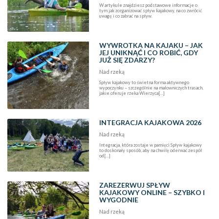
W artykule znajdziesz podstawowe informacje o
tym jak zorganizować spływ kajakowy, na co zwrócić
uwagę i co zabrać na spływ.
WYWROTKA NA KAJAKU – JAK
JEJ UNIKNĄĆ I CO ROBIĆ, GDY
JUŻ SIĘ ZDARZY?
Nad rzeką
Spływ kajakowy to świetna forma aktywnego
wypoczynku – szczególnie na malowniczych trasach,
jakie oferuje rzeka Wierzyca[…]
INTEGRACJA KAJAKOWA 2026
Nad rzeką
Integracja, która zostaje w pamięci Spływ kajakowy
to doskonały sposób, aby na chwilę oderwać zespół
od[…]
ZAREZERWUJ SPŁYW
KAJAKOWY ONLINE – SZYBKO I
WYGODNIE
Nad rzeką