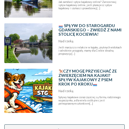
Jak zamówić spływ kajakowy online? Zarezerwuj
spływ kajakowy online, jeśli planujesz spływ
kajakowy i szukasz sprawdzonej[…]
SPŁYW DO STAROGARDU
GDAŃSKIEGO – ZWIEDŹ Z NAMI
STOLICĘ KOCIEWIA!
Nad rzeką
Jeśli marzysz o relaksie w kajaku, pięknych widokach
i odrobinie przygody, mamy dla Ciebie idealną
propozycję[…]
CZY MOGĘ PRZYJECHAĆ ZE
ZWIERZĘCIEM NA KAJAKI?
SPŁYW KAJAKOWY Z PSEM
KROK PO KROKU
Nad rzeką
Spływy kajakowe coraz częściej są formą rodzinnego
wypoczynku, a dla wielu osób pies jest
pełnoprawnym członkiem[…]