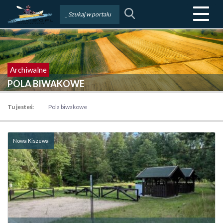
Menu
POLA BIWAKOWE
Tu jesteś:
Pola biwakowe
Nowa Kiszewa