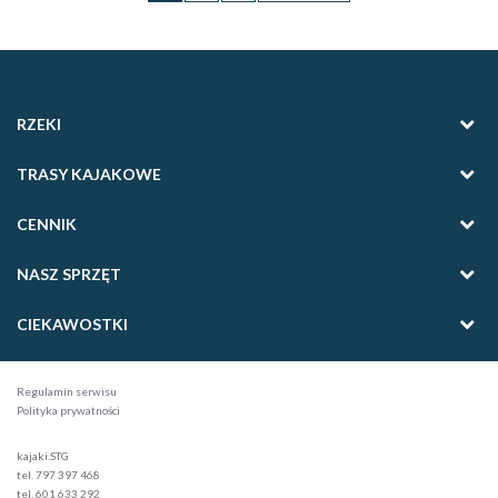
RZEKI
TRASY KAJAKOWE
CENNIK
NASZ SPRZĘT
CIEKAWOSTKI
Regulamin serwisu
Polityka prywatności
kajaki.STG
tel. 797 397 468
tel. 601 633 292